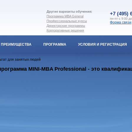
Другие варианты обучения:
+7 (495) 
Программа MBA General
пн-пт с 9:00 д
Профессиональные курсы
Форма связи
Директорские программы
Корпоративные решения
ПРЕИМУЩЕСТВА
ПРОГРАММА
УСЛОВИЯ И РЕГИСТРАЦИЯ
ьтат для занятых людей
рограмма MINI-MBA Professional - это квалифи