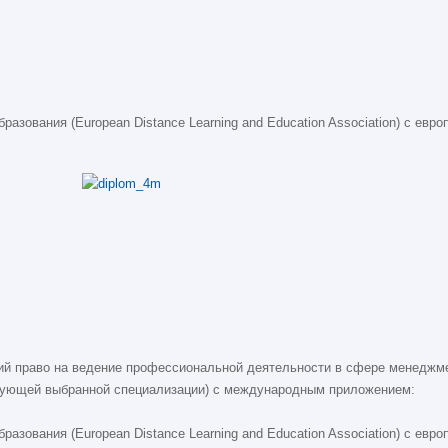
зования (European Distance Learning and Education Association) с евро
й право на ведение профессиональной деятельности в сфере менеджме
ствующей выбранной специализации) с международным приложением:
зования (European Distance Learning and Education Association) с евро