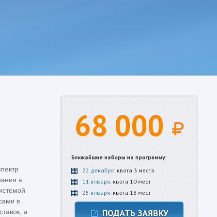
68 000
Ближайшие наборы на программу:
спектр
22 декабря:
квота 3 места
нания в
11 января:
квота 10 мест
системой
25 января:
квота 18 мест
сами в
ПОДАТЬ ЗАЯВКУ
ставок, а