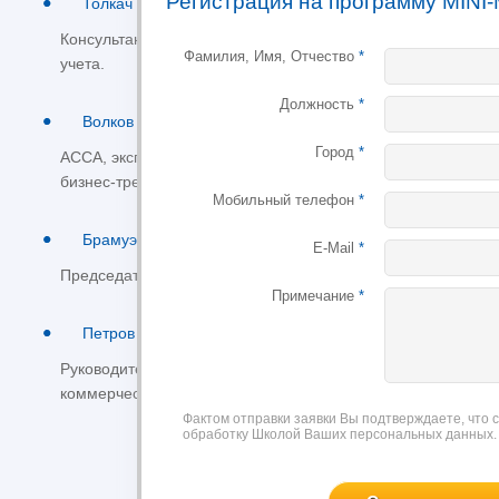
Регистрация на программу MINI-
Толкач Владислав
Консультант в области контроллинга и управленческого
Фамилия, Имя, Отчество
*
учета.
Должность
*
Волков Юрий
Город
*
АССА, эксперт-практик в области корпоративных финансов
бизнес-тренер.
Мобильный телефон
*
Брамуэлл Оливер (Bramwell Oliver)
E-Mail
*
Председатель правления, Norvik Banka (Латвия)
Примечание
*
Петров Руслан
Руководитель проектов в коммерческой дирекции, крупный
коммерческий банк
Фактом отправки заявки Вы подтверждаете, что 
обработку Школой Ваших персональных данных.