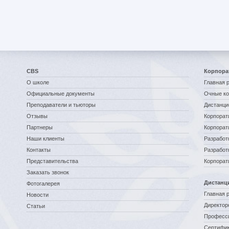
CBS
Корпора
О школе
Главная 
Официальные документы
Очные к
Преподаватели и тьюторы
Дистанци
Отзывы
Корпорат
Партнеры
Корпорат
Наши клиенты
Разработ
Контакты
Разработ
Представительства
Корпорат
Заказать звонок
Дистанц
Фотогалерея
Главная 
Новости
Директор
Статьи
Професс
Сертифик