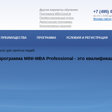
Другие варианты обучения:
+7 (495) 
Программа MBA General
пн-пт с 9:00 д
Профессиональные курсы
Форма связи
Директорские программы
Корпоративные решения
ПРЕИМУЩЕСТВА
ПРОГРАММА
УСЛОВИЯ И РЕГИСТРАЦИЯ
ьтат для занятых людей
рограмма MINI-MBA Professional - это квалифи