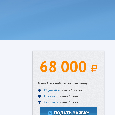
68 000
Ближайшие наборы на программу:
22 декабря:
квота 3 места
11 января:
квота 10 мест
25 января:
квота 18 мест
ПОДАТЬ ЗАЯВКУ