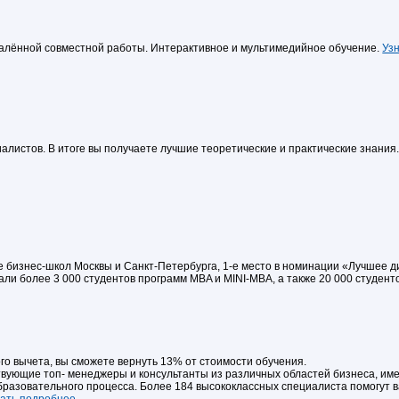
удалённой совместной работы. Интерактивное и мультимедийное обучение.
Уз
листов. В итоге вы получаете лучшие теоретические и практические знания
ге бизнес-школ Москвы и Санкт-Петербурга, 1-е место в номинации «Лучшее 
и более 3 000 студентов программ MBA и MINI-MBA, а также 20 000 студент
о вычета, вы сможете вернуть 13% от стоимости обучения.
вующие топ- менеджеры и консультанты из различных областей бизнеса, и
бразовательного процесса. Более 184 высококлассных специалиста помогут 