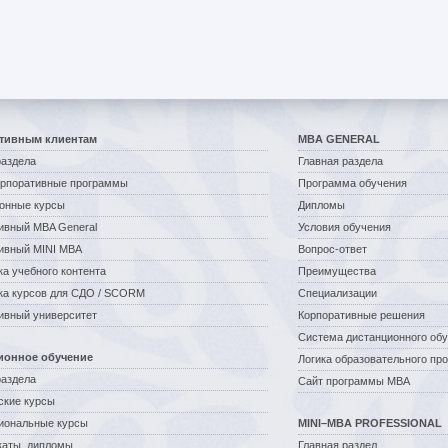
тивным клиентам
MBA GENERAL
раздела
Главная раздела
орпоративные программы
Программа обучения
онные курсы
Дипломы
ивный MBA General
Условия обучения
ивный MINI MBA
Вопрос-ответ
ка учебного контента
Преимущества
ка курсов для СДО / SCORM
Специализации
ивный университет
Корпоративные решения
Система дистанционного об
ионное обучение
Логика образовательного пр
раздела
Сайт программы MBA
ские курсы
иональные курсы
MINI–MBA PROFESSIONAL
аты, дипломы
Главная раздел