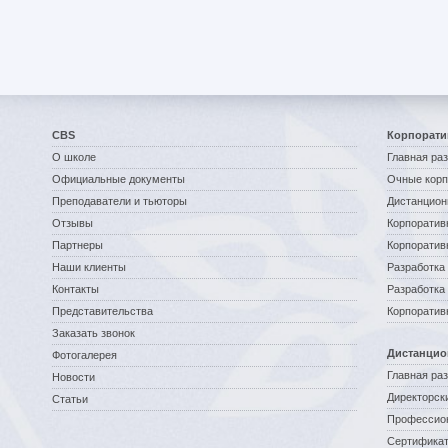
CBS
Корпорати
О школе
Главная ра
Официальные документы
Очные корп
Преподаватели и тьюторы
Дистанцион
Отзывы
Корпоратив
Партнеры
Корпоратив
Наши клиенты
Разработка 
Контакты
Разработка
Представительства
Корпоратив
Заказать звонок
Дистанцио
Фотогалерея
Главная ра
Новости
Директорск
Статьи
Профессио
Сертификат